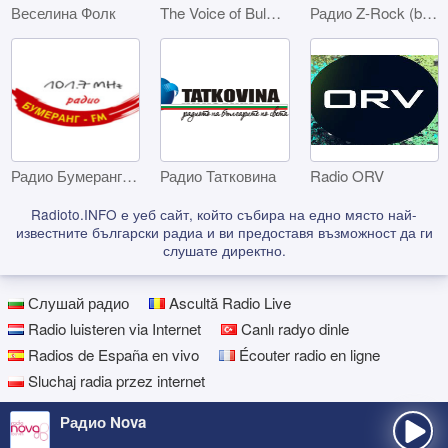
Веселина Фолк
The Voice of Bulgaria
Радио Z-Rock (bTV Media Group)
Радио Бумеранг - Габрово
Радио Татковина
Radio ORV
Radioto.INFO е уеб сайт, който събира на едно място най-
известните български радиа и ви предоставя възможност да ги
слушате директно.
Слушай радио
Ascultă Radio Live
Radio luisteren via Internet
Canlı radyo dinle
Radios de España en vivo
Écouter radio en ligne
Sluchaj radia przez internet
Радио Nova