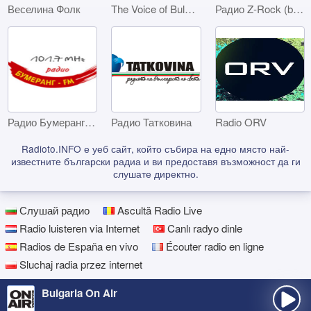
Веселина Фолк
The Voice of Bulgaria
Радио Z-Rock (bTV Media Group)
Радио Бумеранг - Габрово
Радио Татковина
Radio ORV
Radioto.INFO е уеб сайт, който събира на едно място най-
известните български радиа и ви предоставя възможност да ги
слушате директно.
Слушай радио
Ascultă Radio Live
Radio luisteren via Internet
Canlı radyo dinle
Radios de España en vivo
Écouter radio en ligne
Sluchaj radia przez internet
Bulgaria On Air